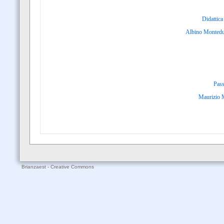
Didattica
Albino Monteduro
Pass
Maurizio M
Brianzaest - Creative Commons