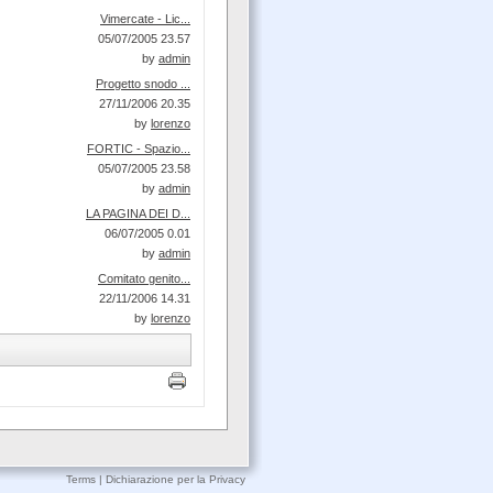
Vimercate - Lic...
05/07/2005 23.57
by
admin
Progetto snodo ...
27/11/2006 20.35
by
lorenzo
FORTIC - Spazio...
05/07/2005 23.58
by
admin
LA PAGINA DEI D...
06/07/2005 0.01
by
admin
Comitato genito...
22/11/2006 14.31
by
lorenzo
Terms
|
Dichiarazione per la Privacy