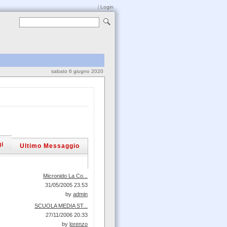
|
Login
sabato 6 giugno 2020
i
Ultimo Messaggio
Micronido La Co...
31/05/2005 23.53
by
admin
SCUOLA MEDIA ST...
27/11/2006 20.33
by
lorenzo