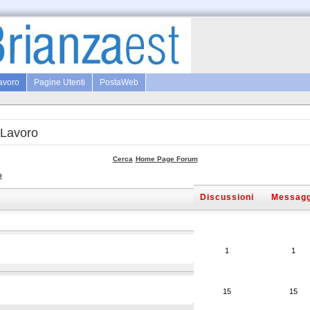
Lavoro
Pagine Utenti
PostaWeb
 Lavoro
Cerca
Home Page Forum
o
Discussioni
Messagg
1
1
15
15